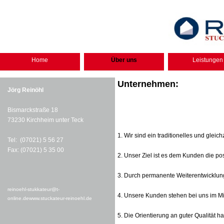
Home
Über uns
Leistungen
Unternehmen:
Jörg Reinöhl
Bismarckstraße 18
73230 Kirchheim unter Teck
1. Wir sind ein traditionelles und glei
Tel: (07021) 5 56 27
Fax: (07021) 5 35 00
2. Unser Ziel ist es dem Kunden die po
3. Durch permanente Weiterentwicklun
reinoehl-stukkateur@t-
4. Unsere Kunden stehen bei uns im Mitt
online.de
www.stuckateur-reinoehl.de
5. Die Orientierung an guter Qualität h