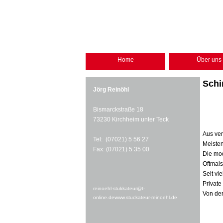
Home
Über uns
Schi
Jörg Reinöhl
Bismarckstraße 18
73230 Kirchheim unter Teck
Aus ver
Tel: (07021) 5 56 27
Meiste
Fax: (07021) 5 35 00
Die mod
Oftmal
Seit vi
Privat
reinoehl-stukkateur@t-
Von der
online.de
www.stuckateur-reinoehl.de